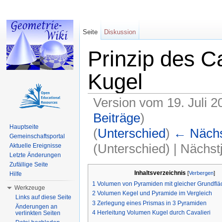
Seite
Diskussion
Prinzip des C
Kugel
Version vom 19. Juli 2
Beiträge
)
Hauptseite
(
Unterschied
)
← Nächst
Gemeinschaftsportal
(Unterschied) | Nächs
Aktuelle Ereignisse
Letzte Änderungen
Wechseln zu:
Navigation
,
Suche
Zufällige Seite
Inhaltsverzeichnis
[
Verbergen
]
Hilfe
1
Volumen von Pyramiden mit gleicher Grundfl
Werkzeuge
2
Volumen Kegel und Pyramide im Vergleich
Links auf diese Seite
3
Zerlegung eines Prismas in 3 Pyramiden
Änderungen an
4
Herleitung Volumen Kugel durch Cavalieri
verlinkten Seiten