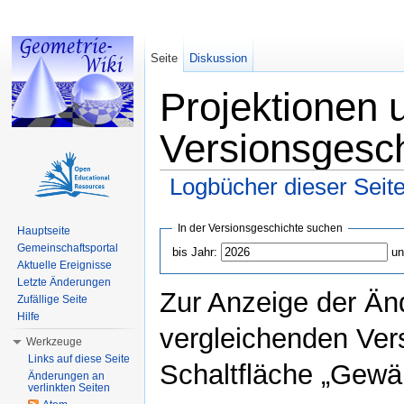
Seite
Diskussion
Projektionen 
Versionsgesc
Logbücher dieser Seit
Wechseln zu:
Navigation
,
Suche
In der Versionsgeschichte suchen
Hauptseite
Gemeinschaftsportal
bis Jahr:
un
Aktuelle Ereignisse
Letzte Änderungen
Zur Anzeige der Än
Zufällige Seite
Hilfe
vergleichenden Ver
Werkzeuge
Links auf diese Seite
Schaltfläche „Gewäh
Änderungen an
verlinkten Seiten