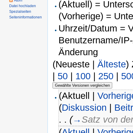
Atom
(Aktuell) = Unters
Datei hochladen
Spezialseiten
(Vorherige) = Unt
Seiteninformationen
Uhrzeit/Datum = Ve
Benutzername/IP-A
Änderung
(Neueste |
Älteste
)
|
50
|
100
|
250
|
50
(Aktuell |
Vorherig
(
Diskussion
|
Beit
. .
(
→
Satz von der
(
Aktuell
|
Vorherig