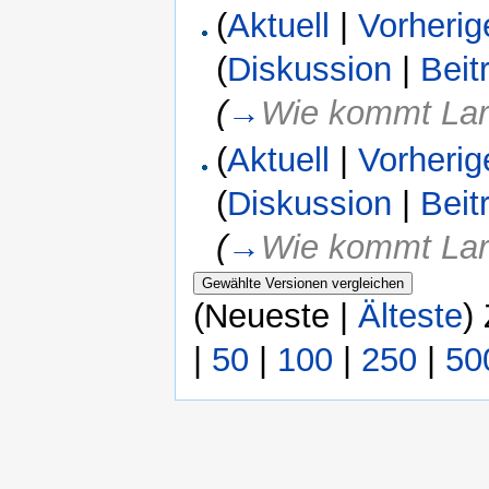
(
Aktuell
|
Vorherig
(
Diskussion
|
Beit
(
→
Wie kommt Lara
(
Aktuell
|
Vorherig
(
Diskussion
|
Beit
(
→
Wie kommt Lara
(Neueste |
Älteste
)
|
50
|
100
|
250
|
50