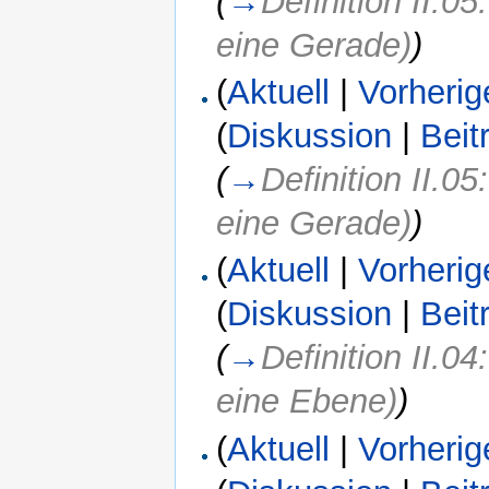
(
→
Definition II.0
eine Gerade)
)
(
Aktuell
|
Vorherig
(
Diskussion
|
Beit
(
→
Definition II.0
eine Gerade)
)
(
Aktuell
|
Vorherig
(
Diskussion
|
Beit
(
→
Definition II.0
eine Ebene)
)
(
Aktuell
|
Vorherig