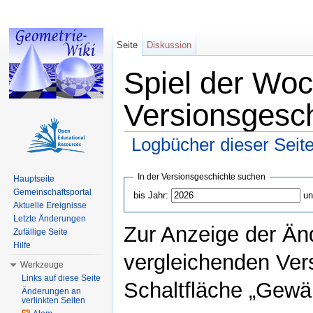
Seite
Diskussion
Spiel der Woc
Versionsgesc
Logbücher dieser Seit
Wechseln zu:
Navigation
,
Suche
In der Versionsgeschichte suchen
Hauptseite
Gemeinschaftsportal
bis Jahr:
un
Aktuelle Ereignisse
Letzte Änderungen
Zur Anzeige der Än
Zufällige Seite
Hilfe
vergleichenden Ver
Werkzeuge
Links auf diese Seite
Schaltfläche „Gewäh
Änderungen an
verlinkten Seiten