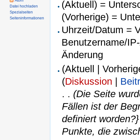
Atom
(Aktuell) = Unters
Datei hochladen
Spezialseiten
(Vorherige) = Unt
Seiteninformationen
Uhrzeit/Datum = Ve
Benutzername/IP-A
Änderung
(Aktuell | Vorherig
(
Diskussion
|
Beit
. .
(Die Seite wurd
Fällen ist der Beg
definiert worden?}
Punkte, die zwis