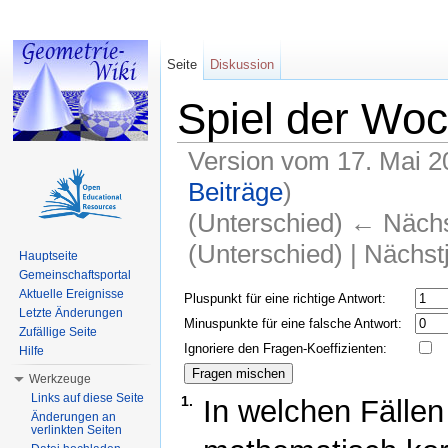
Seite
Diskussion
Spiel der Wo
Version vom 17. Mai 2
Beiträge
)
(Unterschied) ← Nächst
(Unterschied) | Nächs
Hauptseite
Gemeinschaftsportal
Wechseln zu:
Navigation
,
Suche
Aktuelle Ereignisse
Pluspunkt für eine richtige Antwort:
Letzte Änderungen
Minuspunkte für eine falsche Antwort:
Zufällige Seite
Ignoriere den Fragen-Koeffizienten:
Hilfe
Werkzeuge
Links auf diese Seite
1.
In welchen Fällen 
Änderungen an
verlinkten Seiten