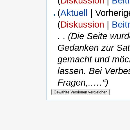
(
Diskussion
|
Beit
(
Aktuell
| Vorherig
(
Diskussion
|
Beit
. .
(Die Seite wur
Gedanken zur Sat
gemacht und möch
lassen. Bei Verbe
Fragen,..…“)