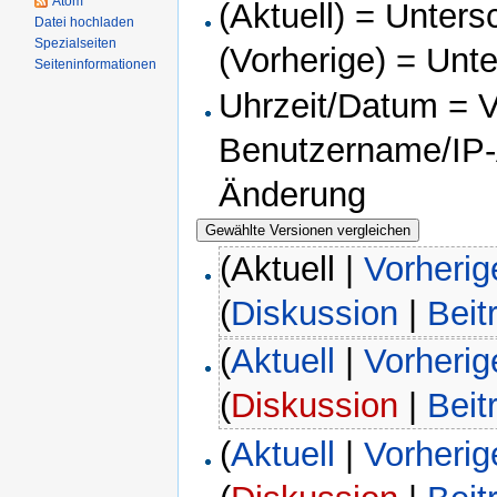
Atom
(Aktuell) = Unters
Datei hochladen
Spezialseiten
(Vorherige) = Unt
Seiteninformationen
Uhrzeit/Datum = Ve
Benutzername/IP-A
Änderung
(Aktuell |
Vorherig
(
Diskussion
|
Beit
(
Aktuell
|
Vorherig
(
Diskussion
|
Beit
(
Aktuell
|
Vorherig