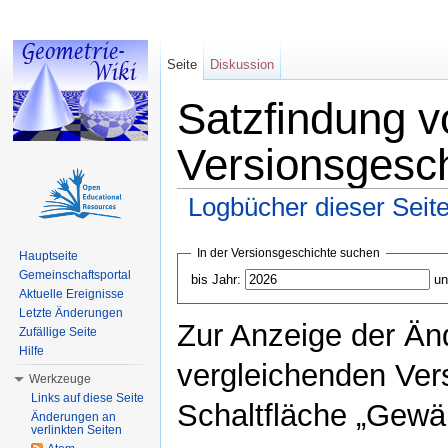
Seite
Diskussion
Satzfindung v
Versionsgesc
Logbücher dieser Seit
Wechseln zu:
Navigation
,
Suche
In der Versionsgeschichte suchen
Hauptseite
Gemeinschaftsportal
bis Jahr:
un
Aktuelle Ereignisse
Letzte Änderungen
Zur Anzeige der Än
Zufällige Seite
Hilfe
vergleichenden Ver
Werkzeuge
Links auf diese Seite
Schaltfläche „Gewäh
Änderungen an
verlinkten Seiten