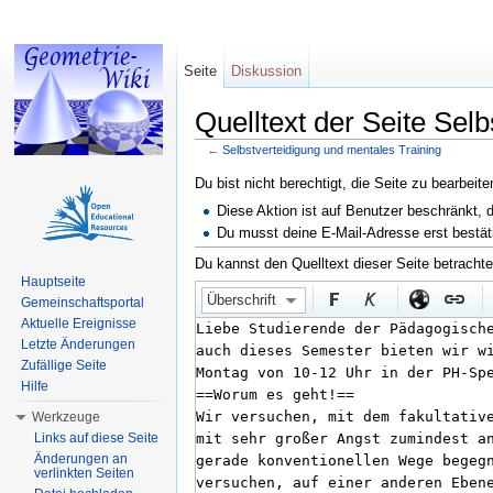
Seite
Diskussion
Quelltext der Seite Sel
←
Selbstverteidigung und mentales Training
Wechseln zu:
Navigation
,
Suche
Du bist nicht berechtigt, die Seite zu bearbeit
Diese Aktion ist auf Benutzer beschränkt, 
Du musst deine E-Mail-Adresse erst bestät
Du kannst den Quelltext dieser Seite betracht
Hauptseite
Überschrift
Gemeinschaftsportal
Aktuelle Ereignisse
Letzte Änderungen
Zufällige Seite
Hilfe
Werkzeuge
Links auf diese Seite
Änderungen an
verlinkten Seiten