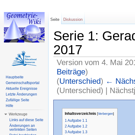
Seite
Diskussion
Serie 1: Gera
2017
Version vom 4. Mai 20
Beiträge
)
Hauptseite
(
Unterschied
)
← Nächst
Gemeinschaftsportal
(Unterschied) | Nächs
Aktuelle Ereignisse
Letzte Änderungen
Wechseln zu:
Navigation
,
Suche
Zufällige Seite
Hilfe
Inhaltsverzeichnis
[
Verbergen
]
Werkzeuge
Links auf diese Seite
1
Aufgabe 1.1
Änderungen an
2
Aufgabe 1.2
verlinkten Seiten
3
Aufgabe 1.3