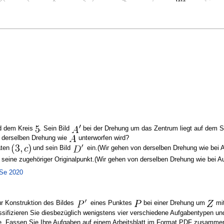
 dem Kreis
. Sein Bild
bei der Drehung um das Zentrum liegt auf dem S
r derselben Drehung wie
unterworfen wird?
aten
und sein Bild
ein.(Wir gehen von derselben Drehung wie bei A
h seine zugehöriger Originalpunkt.(Wir gehen von derselben Drehung wie bei A
oSe 2020
zur Konstruktion des Bildes
eines Punktes
bei einer Drehung um
mi
sifizieren Sie diesbezüglich wenigstens vier verschiedene Aufgabentypen und 
le. Fassen Sie Ihre Aufgaben auf einem Arbeitsblatt im Format PDF zusammen u