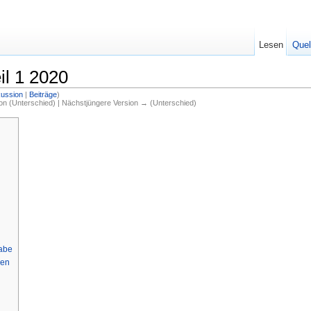
Lesen
Quel
il 1 2020
kussion
|
Beiträge
)
ion (Unterschied) | Nächstjüngere Version → (Unterschied)
gabe
ken