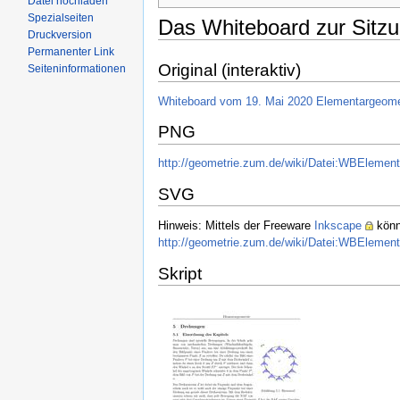
Datei hochladen
Spezialseiten
Das Whiteboard zur Sitz
Druckversion
Permanenter Link
Original (interaktiv)
Seiteninformationen
Whiteboard vom 19. Mai 2020 Elementargeome
PNG
http://geometrie.zum.de/wiki/Datei:WBEleme
SVG
Hinweis: Mittels der Freeware
Inkscape
könn
http://geometrie.zum.de/wiki/Datei:WBEleme
Skript