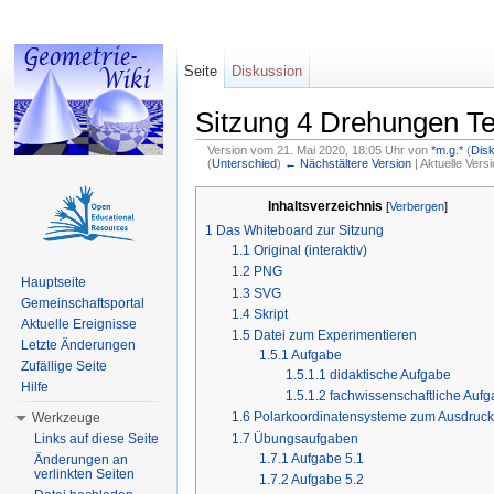
Seite
Diskussion
Sitzung 4 Drehungen Te
Version vom 21. Mai 2020, 18:05 Uhr von
*m.g.*
(
Dis
(
Unterschied
)
← Nächstältere Version
| Aktuelle Vers
Wechseln zu:
Navigation
,
Suche
Inhaltsverzeichnis
[
Verbergen
]
1
Das Whiteboard zur Sitzung
1.1
Original (interaktiv)
1.2
PNG
Hauptseite
1.3
SVG
Gemeinschaftsportal
1.4
Skript
Aktuelle Ereignisse
1.5
Datei zum Experimentieren
Letzte Änderungen
1.5.1
Aufgabe
Zufällige Seite
1.5.1.1
didaktische Aufgabe
Hilfe
1.5.1.2
fachwissenschaftliche Auf
1.6
Polarkoordinatensysteme zum Ausdruc
Werkzeuge
1.7
Übungsaufgaben
Links auf diese Seite
1.7.1
Aufgabe 5.1
Änderungen an
verlinkten Seiten
1.7.2
Aufgabe 5.2