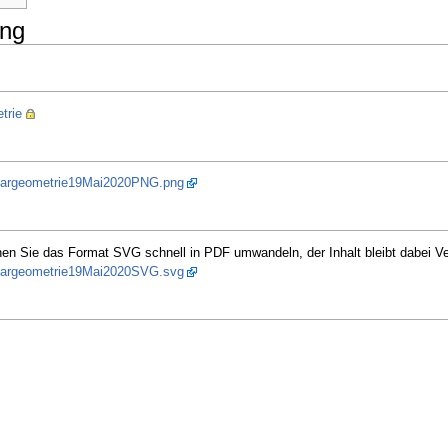
ung
trie
ntargeometrie19Mai2020PNG.png
en Sie das Format SVG schnell in PDF umwandeln, der Inhalt bleibt dabei Vek
ntargeometrie19Mai2020SVG.svg