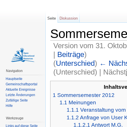
Seite
Diskussion
Sommersemes
Version vom 31. Oktob
|
Beiträge
)
(
Unterschied
)
← Nächst
(Unterschied) | Nächs
Navigation
Wechseln zu:
Navigation
,
Suche
Hauptseite
Gemeinschaftsportal
Inhaltsv
Aktuelle Ereignisse
1
Sommersemester 2012
Letzte Änderungen
Zufällige Seite
1.1
Meinungen
Hilfe
1.1.1
Veranstaltung vom 
1.1.2
Anfrage von User 
Werkzeuge
1.1.2.1
Antwort M.G.
Links auf diese Seite