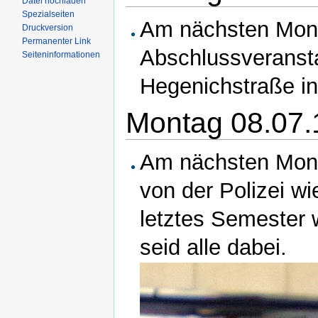
Datei hochladen
Spezialseiten
Am nächsten Monta
Druckversion
Permanenter Link
Abschlussveransta
Seiteninformationen
Hegenichstraße i
Montag 08.07.
Am nächsten Mon
von der Polizei w
letztes Semester w
seid alle dabei.