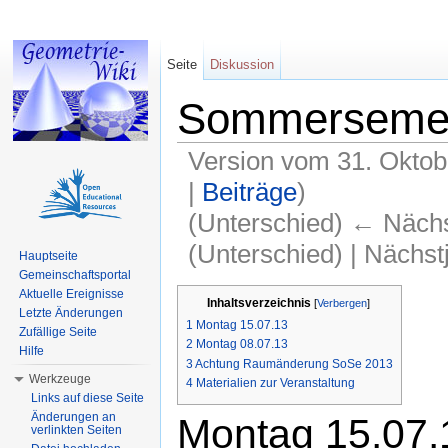
Seite
Diskussion
Sommersemes
Version vom 31. Oktob
|
Beiträge
)
(Unterschied) ← Nächst
(Unterschied) | Nächs
Hauptseite
Gemeinschaftsportal
Wechseln zu:
Navigation
,
Suche
Aktuelle Ereignisse
Inhaltsverzeichnis
[
Verbergen
]
Letzte Änderungen
1
Montag 15.07.13
Zufällige Seite
2
Montag 08.07.13
Hilfe
3
Achtung Raumänderung SoSe 2013
Werkzeuge
4
Materialien zur Veranstaltung
Links auf diese Seite
Änderungen an
Montag 15.07.
verlinkten Seiten