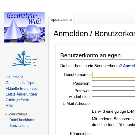
Spezialseite
Anmelden / Benutzerko
Wechseln zu:
Navigation
,
Suche
Benutzerkonto anlegen
Du hast bereits ein Benutzerkonto?
Anmel
Benutzername:
Hauptseite
Gemeinschaftsportal
Passwort:
Aktuelle Ereignisse
Passwort
Letzte Änderungen
wiederholen:
Zufällige Seite
E-Mail-Adresse:
Hilfe
Es wird eine gültige E-M
Werkzeuge
Mit anderen Benutzern k
Datei hochladen
du deine Identität offen
Spezialseiten
Bürgerlicher