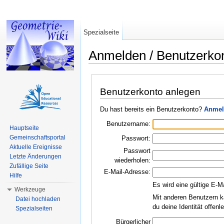
Spezialseite
Anmelden / Benutzerko
Wechseln zu:
Navigation
,
Suche
Benutzerkonto anlegen
Du hast bereits ein Benutzerkonto?
Anmel
Benutzername:
Hauptseite
Gemeinschaftsportal
Passwort:
Aktuelle Ereignisse
Passwort
Letzte Änderungen
wiederholen:
Zufällige Seite
E-Mail-Adresse:
Hilfe
Es wird eine gültige E-M
Werkzeuge
Mit anderen Benutzern k
Datei hochladen
du deine Identität offen
Spezialseiten
Bürgerlicher