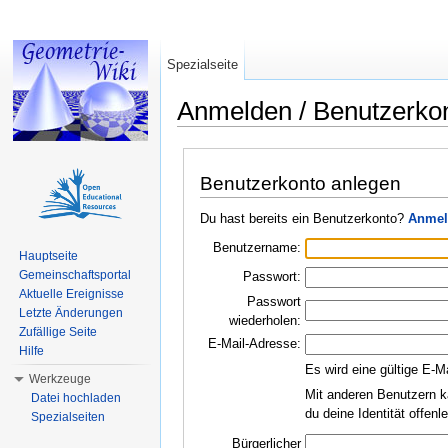
Spezialseite
Anmelden / Benutzerko
Wechseln zu:
Navigation
,
Suche
Benutzerkonto anlegen
Du hast bereits ein Benutzerkonto?
Anmel
Benutzername:
Hauptseite
Gemeinschaftsportal
Passwort:
Aktuelle Ereignisse
Passwort
Letzte Änderungen
wiederholen:
Zufällige Seite
E-Mail-Adresse:
Hilfe
Es wird eine gültige E-M
Werkzeuge
Mit anderen Benutzern k
Datei hochladen
du deine Identität offen
Spezialseiten
Bürgerlicher