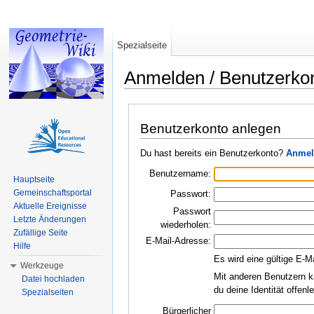
Spezialseite
Anmelden / Benutzerko
Wechseln zu:
Navigation
,
Suche
Benutzerkonto anlegen
Du hast bereits ein Benutzerkonto?
Anmel
Benutzername:
Hauptseite
Gemeinschaftsportal
Passwort:
Aktuelle Ereignisse
Passwort
Letzte Änderungen
wiederholen:
Zufällige Seite
E-Mail-Adresse:
Hilfe
Es wird eine gültige E-M
Werkzeuge
Mit anderen Benutzern k
Datei hochladen
du deine Identität offen
Spezialseiten
Bürgerlicher