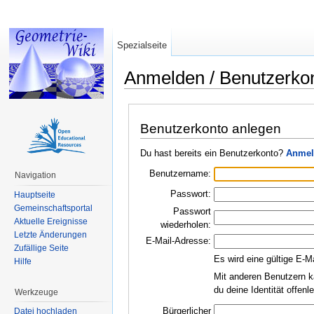
Spezialseite
Anmelden / Benutzerko
Wechseln zu:
Navigation
,
Suche
Benutzerkonto anlegen
Du hast bereits ein Benutzerkonto?
Anmel
Benutzername:
Navigation
Passwort:
Hauptseite
Gemeinschaftsportal
Passwort
Aktuelle Ereignisse
wiederholen:
Letzte Änderungen
E-Mail-Adresse:
Zufällige Seite
Es wird eine gültige E-M
Hilfe
Mit anderen Benutzern k
du deine Identität offen
Werkzeuge
Bürgerlicher
Datei hochladen