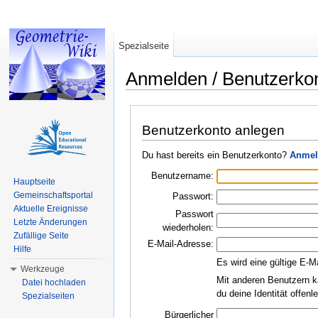
Spezialseite
Anmelden / Benutzerko
Wechseln zu:
Navigation
,
Suche
Benutzerkonto anlegen
Du hast bereits ein Benutzerkonto?
Anmel
Benutzername:
Hauptseite
Gemeinschaftsportal
Passwort:
Aktuelle Ereignisse
Passwort
Letzte Änderungen
wiederholen:
Zufällige Seite
E-Mail-Adresse:
Hilfe
Es wird eine gültige E-M
Werkzeuge
Mit anderen Benutzern k
Datei hochladen
du deine Identität offen
Spezialseiten
Bürgerlicher