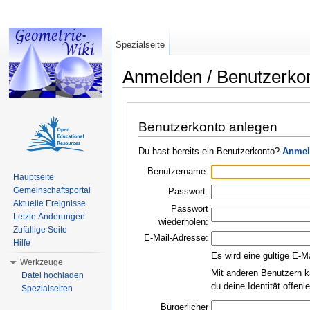
Spezialseite
Anmelden / Benutzerko
Wechseln zu:
Navigation
,
Suche
Benutzerkonto anlegen
Du hast bereits ein Benutzerkonto?
Anmel
Benutzername:
Hauptseite
Gemeinschaftsportal
Passwort:
Aktuelle Ereignisse
Passwort
Letzte Änderungen
wiederholen:
Zufällige Seite
E-Mail-Adresse:
Hilfe
Es wird eine gültige E-M
Werkzeuge
Mit anderen Benutzern k
Datei hochladen
du deine Identität offen
Spezialseiten
Bürgerlicher