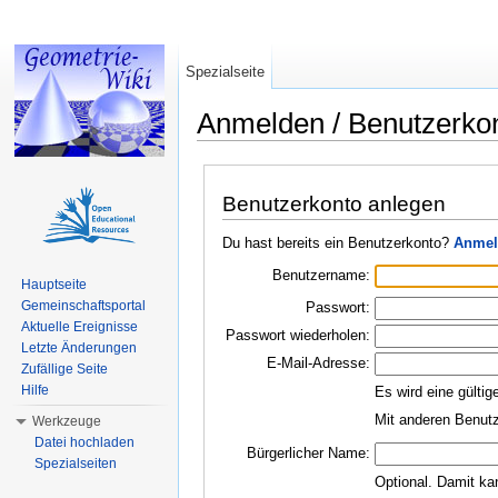
Spezialseite
Anmelden / Benutzerko
Wechseln zu:
Navigation
,
Suche
Benutzerkonto anlegen
Du hast bereits ein Benutzerkonto?
Anmel
Benutzername:
Hauptseite
Gemeinschaftsportal
Passwort:
Aktuelle Ereignisse
Passwort wiederholen:
Letzte Änderungen
E-Mail-Adresse:
Zufällige Seite
Hilfe
Es wird eine gültig
Mit anderen Benutz
Werkzeuge
Datei hochladen
Bürgerlicher Name:
Spezialseiten
Optional. Damit ka