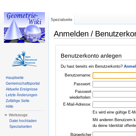
Spezialseite
Anmelden / Benutzerko
Wechseln zu:
Navigation
,
Suche
Benutzerkonto anlegen
Du hast bereits ein Benutzerkonto?
Anmel
Benutzername:
Hauptseite
Gemeinschaftsportal
Passwort:
Aktuelle Ereignisse
Passwort
Letzte Änderungen
wiederholen:
Zufällige Seite
E-Mail-Adresse:
Hilfe
Es wird eine gültige E-M
Werkzeuge
Mit anderen Benutzern k
Datei hochladen
du deine Identität offen
Spezialseiten
Bürgerlicher