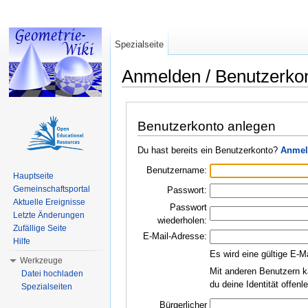
Spezialseite
Anmelden / Benutzerko
Wechseln zu:
Navigation
,
Suche
Benutzerkonto anlegen
Du hast bereits ein Benutzerkonto?
Anmel
Benutzername:
Hauptseite
Gemeinschaftsportal
Passwort:
Aktuelle Ereignisse
Passwort
Letzte Änderungen
wiederholen:
Zufällige Seite
E-Mail-Adresse:
Hilfe
Es wird eine gültige E-M
Werkzeuge
Mit anderen Benutzern k
Datei hochladen
du deine Identität offen
Spezialseiten
Bürgerlicher