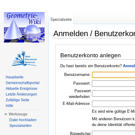
Spezialseite
Anmelden / Benutzerko
Wechseln zu:
Navigation
,
Suche
Benutzerkonto anlegen
Du hast bereits ein Benutzerkonto?
Anmel
Benutzername:
Hauptseite
Gemeinschaftsportal
Passwort:
Aktuelle Ereignisse
Passwort
Letzte Änderungen
wiederholen:
Zufällige Seite
E-Mail-Adresse:
Hilfe
Es wird eine gültige E-M
Werkzeuge
Mit anderen Benutzern k
Datei hochladen
du deine Identität offen
Spezialseiten
Bürgerlicher