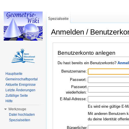
Spezialseite
Anmelden / Benutzerko
Wechseln zu:
Navigation
,
Suche
Benutzerkonto anlegen
Du hast bereits ein Benutzerkonto?
Anmel
Benutzername:
Hauptseite
Gemeinschaftsportal
Passwort:
Aktuelle Ereignisse
Passwort
Letzte Änderungen
wiederholen:
Zufällige Seite
E-Mail-Adresse:
Hilfe
Es wird eine gültige E-M
Werkzeuge
Mit anderen Benutzern k
Datei hochladen
du deine Identität offen
Spezialseiten
Bürgerlicher