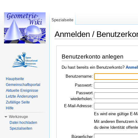
Spezialseite
Anmelden / Benutzerko
Wechseln zu:
Navigation
,
Suche
Benutzerkonto anlegen
Du hast bereits ein Benutzerkonto?
Anmel
Benutzername:
Hauptseite
Gemeinschaftsportal
Passwort:
Aktuelle Ereignisse
Passwort
Letzte Änderungen
wiederholen:
Zufällige Seite
E-Mail-Adresse:
Hilfe
Es wird eine gültige E-M
Werkzeuge
Mit anderen Benutzern k
Datei hochladen
du deine Identität offen
Spezialseiten
Bürgerlicher