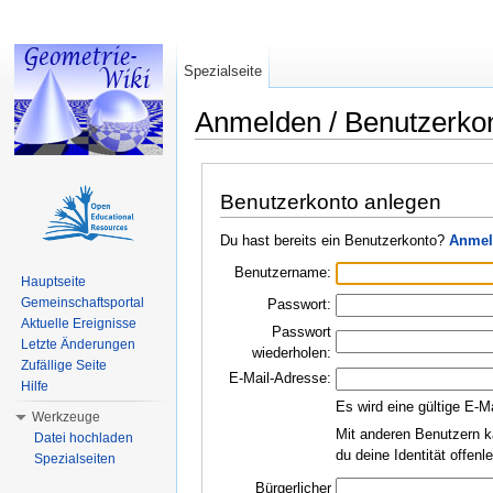
Spezialseite
Anmelden / Benutzerko
Wechseln zu:
Navigation
,
Suche
Benutzerkonto anlegen
Du hast bereits ein Benutzerkonto?
Anmel
Benutzername:
Hauptseite
Gemeinschaftsportal
Passwort:
Aktuelle Ereignisse
Passwort
Letzte Änderungen
wiederholen:
Zufällige Seite
E-Mail-Adresse:
Hilfe
Es wird eine gültige E-M
Werkzeuge
Mit anderen Benutzern k
Datei hochladen
du deine Identität offen
Spezialseiten
Bürgerlicher