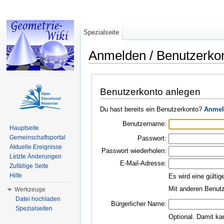
Spezialseite
Anmelden / Benutzerko
Wechseln zu:
Navigation
,
Suche
Benutzerkonto anlegen
Du hast bereits ein Benutzerkonto?
Anmel
Benutzername:
Hauptseite
Gemeinschaftsportal
Passwort:
Aktuelle Ereignisse
Passwort wiederholen:
Letzte Änderungen
E-Mail-Adresse:
Zufällige Seite
Hilfe
Es wird eine gültig
Mit anderen Benutz
Werkzeuge
Datei hochladen
Bürgerlicher Name:
Spezialseiten
Optional. Damit ka