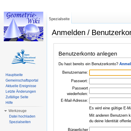
Spezialseite
Anmelden / Benutzerko
Wechseln zu:
Navigation
,
Suche
Benutzerkonto anlegen
Du hast bereits ein Benutzerkonto?
Anmel
Benutzername:
Hauptseite
Gemeinschaftsportal
Passwort:
Aktuelle Ereignisse
Passwort
Letzte Änderungen
wiederholen:
Zufällige Seite
E-Mail-Adresse:
Hilfe
Es wird eine gültige E-M
Werkzeuge
Mit anderen Benutzern k
Datei hochladen
du deine Identität offen
Spezialseiten
Bürgerlicher