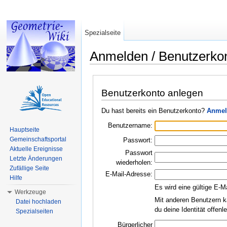
Spezialseite
Anmelden / Benutzerko
Wechseln zu:
Navigation
,
Suche
Benutzerkonto anlegen
Du hast bereits ein Benutzerkonto?
Anmel
Benutzername:
Hauptseite
Gemeinschaftsportal
Passwort:
Aktuelle Ereignisse
Passwort
Letzte Änderungen
wiederholen:
Zufällige Seite
E-Mail-Adresse:
Hilfe
Es wird eine gültige E-M
Werkzeuge
Mit anderen Benutzern k
Datei hochladen
du deine Identität offen
Spezialseiten
Bürgerlicher