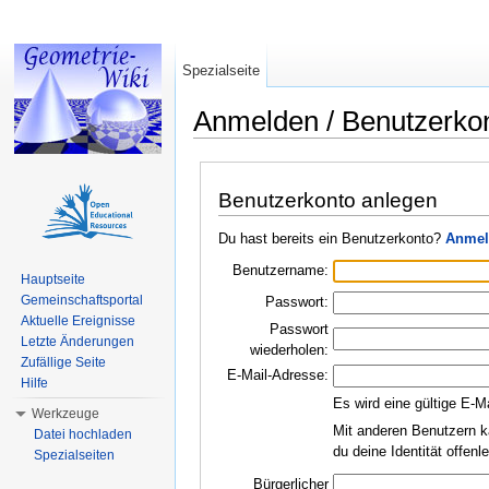
Spezialseite
Anmelden / Benutzerko
Wechseln zu:
Navigation
,
Suche
Benutzerkonto anlegen
Du hast bereits ein Benutzerkonto?
Anmel
Benutzername:
Hauptseite
Gemeinschaftsportal
Passwort:
Aktuelle Ereignisse
Passwort
Letzte Änderungen
wiederholen:
Zufällige Seite
E-Mail-Adresse:
Hilfe
Es wird eine gültige E-M
Werkzeuge
Mit anderen Benutzern k
Datei hochladen
du deine Identität offen
Spezialseiten
Bürgerlicher