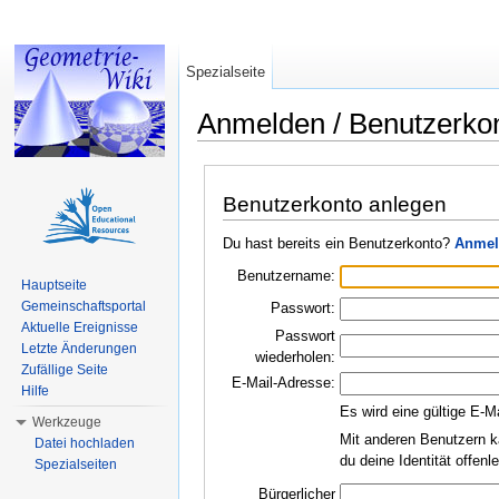
Spezialseite
Anmelden / Benutzerko
Wechseln zu:
Navigation
,
Suche
Benutzerkonto anlegen
Du hast bereits ein Benutzerkonto?
Anmel
Benutzername:
Hauptseite
Gemeinschaftsportal
Passwort:
Aktuelle Ereignisse
Passwort
Letzte Änderungen
wiederholen:
Zufällige Seite
E-Mail-Adresse:
Hilfe
Es wird eine gültige E-M
Werkzeuge
Mit anderen Benutzern k
Datei hochladen
du deine Identität offen
Spezialseiten
Bürgerlicher