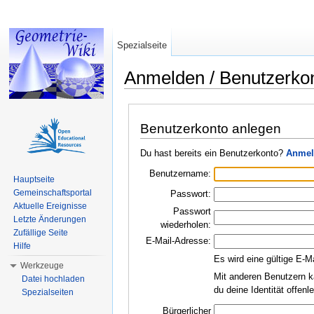
Spezialseite
Anmelden / Benutzerko
Wechseln zu:
Navigation
,
Suche
Benutzerkonto anlegen
Du hast bereits ein Benutzerkonto?
Anmel
Benutzername:
Hauptseite
Gemeinschaftsportal
Passwort:
Aktuelle Ereignisse
Passwort
Letzte Änderungen
wiederholen:
Zufällige Seite
E-Mail-Adresse:
Hilfe
Es wird eine gültige E-M
Werkzeuge
Mit anderen Benutzern k
Datei hochladen
du deine Identität offen
Spezialseiten
Bürgerlicher