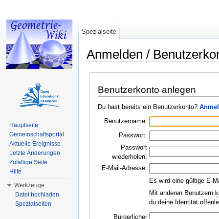
Spezialseite
Anmelden / Benutzerko
Wechseln zu:
Navigation
,
Suche
Benutzerkonto anlegen
Du hast bereits ein Benutzerkonto?
Anmel
Benutzername:
Hauptseite
Gemeinschaftsportal
Passwort:
Aktuelle Ereignisse
Passwort
Letzte Änderungen
wiederholen:
Zufällige Seite
E-Mail-Adresse:
Hilfe
Es wird eine gültige E-M
Werkzeuge
Mit anderen Benutzern k
Datei hochladen
du deine Identität offen
Spezialseiten
Bürgerlicher