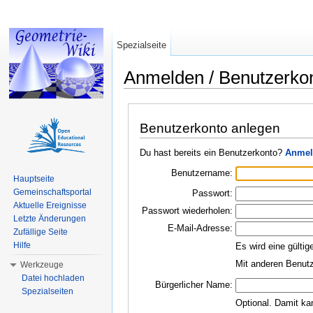
Spezialseite
Anmelden / Benutzerko
Wechseln zu:
Navigation
,
Suche
Benutzerkonto anlegen
Du hast bereits ein Benutzerkonto?
Anmel
Benutzername:
Hauptseite
Gemeinschaftsportal
Passwort:
Aktuelle Ereignisse
Passwort wiederholen:
Letzte Änderungen
E-Mail-Adresse:
Zufällige Seite
Hilfe
Es wird eine gültig
Mit anderen Benutz
Werkzeuge
Datei hochladen
Bürgerlicher Name:
Spezialseiten
Optional. Damit ka