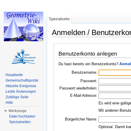
Spezialseite
Anmelden / Benutzerko
Wechseln zu:
Navigation
,
Suche
Benutzerkonto anlegen
Du hast bereits ein Benutzerkonto?
Anmel
Benutzername:
Hauptseite
Gemeinschaftsportal
Passwort:
Aktuelle Ereignisse
Passwort wiederholen:
Letzte Änderungen
E-Mail-Adresse:
Zufällige Seite
Hilfe
Es wird eine gültig
Mit anderen Benutz
Werkzeuge
Datei hochladen
Bürgerlicher Name:
Spezialseiten
Optional. Damit ka