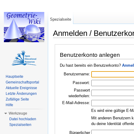
Spezialseite
Anmelden / Benutzerko
Wechseln zu:
Navigation
,
Suche
Benutzerkonto anlegen
Du hast bereits ein Benutzerkonto?
Anmel
Benutzername:
Hauptseite
Gemeinschaftsportal
Passwort:
Aktuelle Ereignisse
Passwort
Letzte Änderungen
wiederholen:
Zufällige Seite
E-Mail-Adresse:
Hilfe
Es wird eine gültige E-M
Werkzeuge
Mit anderen Benutzern k
Datei hochladen
du deine Identität offen
Spezialseiten
Bürgerlicher