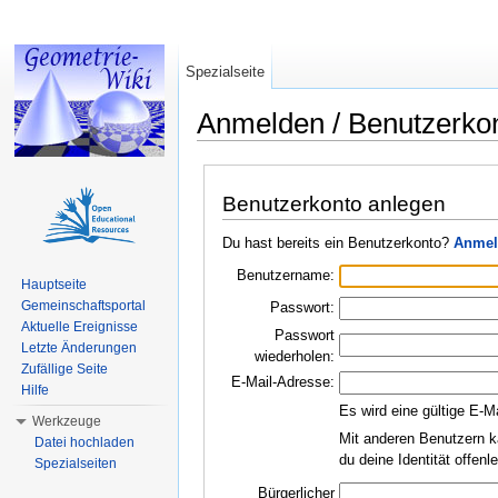
Spezialseite
Anmelden / Benutzerko
Wechseln zu:
Navigation
,
Suche
Benutzerkonto anlegen
Du hast bereits ein Benutzerkonto?
Anmel
Benutzername:
Hauptseite
Gemeinschaftsportal
Passwort:
Aktuelle Ereignisse
Passwort
Letzte Änderungen
wiederholen:
Zufällige Seite
E-Mail-Adresse:
Hilfe
Es wird eine gültige E-M
Werkzeuge
Mit anderen Benutzern k
Datei hochladen
du deine Identität offen
Spezialseiten
Bürgerlicher