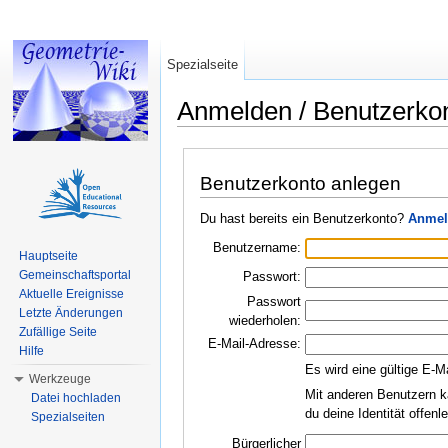
Spezialseite
Anmelden / Benutzerko
Wechseln zu:
Navigation
,
Suche
Benutzerkonto anlegen
Du hast bereits ein Benutzerkonto?
Anmel
Benutzername:
Hauptseite
Gemeinschaftsportal
Passwort:
Aktuelle Ereignisse
Passwort
Letzte Änderungen
wiederholen:
Zufällige Seite
E-Mail-Adresse:
Hilfe
Es wird eine gültige E-M
Werkzeuge
Mit anderen Benutzern k
Datei hochladen
du deine Identität offen
Spezialseiten
Bürgerlicher