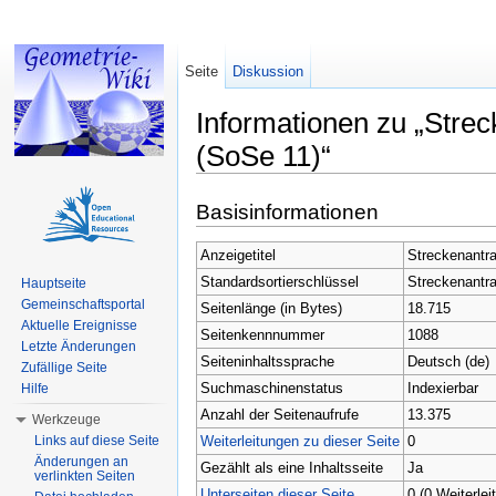
Seite
Diskussion
Informationen zu „Stre
(SoSe 11)“
Wechseln zu:
Navigation
,
Suche
Basisinformationen
Anzeigetitel
Streckenantr
Standardsortierschlüssel
Streckenantr
Hauptseite
Gemeinschaftsportal
Seitenlänge (in Bytes)
18.715
Aktuelle Ereignisse
Seitenkennnummer
1088
Letzte Änderungen
Seiteninhaltssprache
Deutsch (de)
Zufällige Seite
Suchmaschinenstatus
Indexierbar
Hilfe
Anzahl der Seitenaufrufe
13.375
Werkzeuge
Weiterleitungen zu dieser Seite
0
Links auf diese Seite
Änderungen an
Gezählt als eine Inhaltsseite
Ja
verlinkten Seiten
Unterseiten dieser Seite
0 (0 Weiterlei