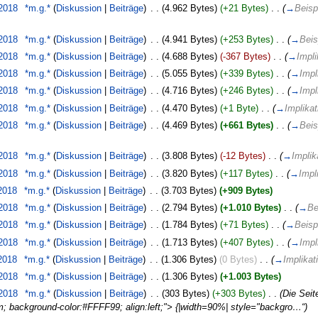
 2018
‎
*m.g.*
(
Diskussion
|
Beiträge
)
‎
. .
(4.962 Bytes)
(+21 Bytes)
‎
. .
(
→
Beisp
 2018
‎
*m.g.*
(
Diskussion
|
Beiträge
)
‎
. .
(4.941 Bytes)
(+253 Bytes)
‎
. .
(
→
Beis
 2018
‎
*m.g.*
(
Diskussion
|
Beiträge
)
‎
. .
(4.688 Bytes)
(-367 Bytes)
‎
. .
(
→
Impli
 2018
‎
*m.g.*
(
Diskussion
|
Beiträge
)
‎
. .
(5.055 Bytes)
(+339 Bytes)
‎
. .
(
→
Impl
 2018
‎
*m.g.*
(
Diskussion
|
Beiträge
)
‎
. .
(4.716 Bytes)
(+246 Bytes)
‎
. .
(
→
Impl
 2018
‎
*m.g.*
(
Diskussion
|
Beiträge
)
‎
. .
(4.470 Bytes)
(+1 Byte)
‎
. .
(
→
Implikat
 2018
‎
*m.g.*
(
Diskussion
|
Beiträge
)
‎
. .
(4.469 Bytes)
(+661 Bytes)
‎
. .
(
→
Beis
 2018
‎
*m.g.*
(
Diskussion
|
Beiträge
)
‎
. .
(3.808 Bytes)
(-12 Bytes)
‎
. .
(
→
Implik
 2018
‎
*m.g.*
(
Diskussion
|
Beiträge
)
‎
. .
(3.820 Bytes)
(+117 Bytes)
‎
. .
(
→
Impl
 2018
‎
*m.g.*
(
Diskussion
|
Beiträge
)
‎
. .
(3.703 Bytes)
(+909 Bytes)
 2018
‎
*m.g.*
(
Diskussion
|
Beiträge
)
‎
. .
(2.794 Bytes)
(+1.010 Bytes)
‎
. .
(
→
Be
 2018
‎
*m.g.*
(
Diskussion
|
Beiträge
)
‎
. .
(1.784 Bytes)
(+71 Bytes)
‎
. .
(
→
Beisp
 2018
‎
*m.g.*
(
Diskussion
|
Beiträge
)
‎
. .
(1.713 Bytes)
(+407 Bytes)
‎
. .
(
→
Impl
 2018
‎
*m.g.*
(
Diskussion
|
Beiträge
)
‎
. .
(1.306 Bytes)
(0 Bytes)
‎
. .
(
→
Implikat
 2018
‎
*m.g.*
(
Diskussion
|
Beiträge
)
‎
. .
(1.306 Bytes)
(+1.003 Bytes)
 2018
‎
*m.g.*
(
Diskussion
|
Beiträge
)
‎
. .
(303 Bytes)
(+303 Bytes)
‎
. .
(Die Seit
 background-color:#FFFF99; align:left;"> {|width=90%| style="backgro…“)