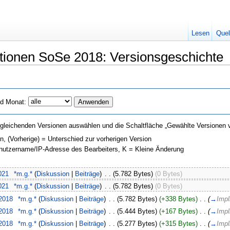
Lesen
Quel
tionen SoSe 2018: Versionsgeschichte
d Monat:
gleichenden Versionen auswählen und die Schaltfläche „Gewählte Versionen v
on, (Vorherige) = Unterschied zur vorherigen Version
enutzername/IP-Adresse des Bearbeiters, K = Kleine Änderung
021
‎
*m.g.*
(
Diskussion
|
Beiträge
)
‎
. .
(5.782 Bytes)
(0 Bytes)
021
‎
*m.g.*
(
Diskussion
|
Beiträge
)
‎
. .
(5.782 Bytes)
(0 Bytes)
 2018
‎
*m.g.*
(
Diskussion
|
Beiträge
)
‎
. .
(5.782 Bytes)
(+338 Bytes)
‎
. .
(
→
Impl
 2018
‎
*m.g.*
(
Diskussion
|
Beiträge
)
‎
. .
(5.444 Bytes)
(+167 Bytes)
‎
. .
(
→
Impl
 2018
‎
*m.g.*
(
Diskussion
|
Beiträge
)
‎
. .
(5.277 Bytes)
(+315 Bytes)
‎
. .
(
→
Impl