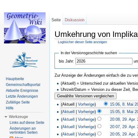
Seite
Diskussion
Umkehrung von Implika
Logbücher dieser Seite anzeigen
Wechseln zu:
Navigation
,
Suche
In der Versionsgeschichte suchen
bis Jahr:
un
Zur Anzeige der Änderungen einfach die zu ver
Hauptseite
(Aktuell) = Unterschied zur aktuellen Versi
Gemeinschaftsportal
Uhrzeit/Datum = Version zu dieser Zeit, B
Aktuelle Ereignisse
Letzte Änderungen
Zufällige Seite
(Aktuell |
Vorherige
)
15:06, 8. Mai 2
Hilfe
(
Aktuell
|
Vorherige
)
15:05, 8. Mai 2
Werkzeuge
(
Aktuell
|
Vorherige
)
20:08, 29. Apr.
Links auf diese Seite
(
Aktuell
|
Vorherige
)
20:07, 29. Apr.
Änderungen an
verlinkten Seiten
(
Aktuell
|
Vorherige
)
20:05, 29. Apr.