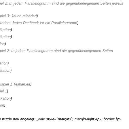
iel 2: In jedem Parallelogramm sind die gegenüberliegenden Seiten jeweils
piel 3: Jauch reloaded
)
kation: Jedes Rechteck ist ein Parallelogramm
)
ikation
)
ikation
)
ion
)
piel 2: In jedem Parallelogramm sind die gegenüberliegenden Seiten
ation
)
ikation
)
ispiel 1 Teilbarkeit
)
iel 1
)
ikation
)
ion
)
e wurde neu angelegt: „<div style="margin:0; margin-right:4px; border:1px