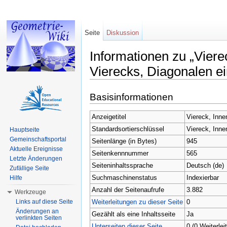
Seite
Diskussion
Informationen zu „Viere
Vierecks, Diagonalen e
Wechseln zu:
Navigation
,
Suche
Basisinformationen
Anzeigetitel
Viereck, Inne
Standardsortierschlüssel
Viereck, Inne
Hauptseite
Gemeinschaftsportal
Seitenlänge (in Bytes)
945
Aktuelle Ereignisse
Seitenkennnummer
565
Letzte Änderungen
Seiteninhaltssprache
Deutsch (de)
Zufällige Seite
Suchmaschinenstatus
Indexierbar
Hilfe
Anzahl der Seitenaufrufe
3.882
Werkzeuge
Weiterleitungen zu dieser Seite
0
Links auf diese Seite
Änderungen an
Gezählt als eine Inhaltsseite
Ja
verlinkten Seiten
Unterseiten dieser Seite
0 (0 Weiterlei