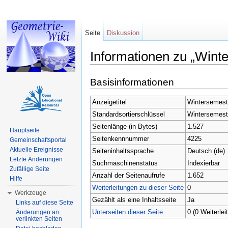
Seite
Diskussion
Informationen zu „Wint
Wechseln zu:
Navigation
,
Suche
Basisinformationen
Anzeigetitel
Wintersemest
Standardsortierschlüssel
Wintersemest
Seitenlänge (in Bytes)
1.527
Hauptseite
Seitenkennnummer
4225
Gemeinschaftsportal
Aktuelle Ereignisse
Seiteninhaltssprache
Deutsch (de)
Letzte Änderungen
Suchmaschinenstatus
Indexierbar
Zufällige Seite
Anzahl der Seitenaufrufe
1.652
Hilfe
Weiterleitungen zu dieser Seite
0
Werkzeuge
Gezählt als eine Inhaltsseite
Ja
Links auf diese Seite
Unterseiten dieser Seite
0 (0 Weiterlei
Änderungen an
verlinkten Seiten