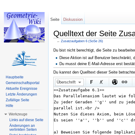
Seite
Diskussion
Quelltext der Seite Zus
←
Zusatzaufgaben 6 (SoSe 26)
Wechseln zu:
Navigation
,
Suche
Du bist nicht berechtigt, die Seite zu bearbeit
Diese Aktion ist auf Benutzer beschränkt, 
Du musst deine E-Mail-Adresse erst bestät
Du kannst den Quelltext dieser Seite betracht
Hauptseite
Überschrift
Gemeinschaftsportal
Aktuelle Ereignisse
Letzte Änderungen
Zufällige Seite
Hilfe
Werkzeuge
Links auf diese Seite
Änderungen an
verlinkten Seiten