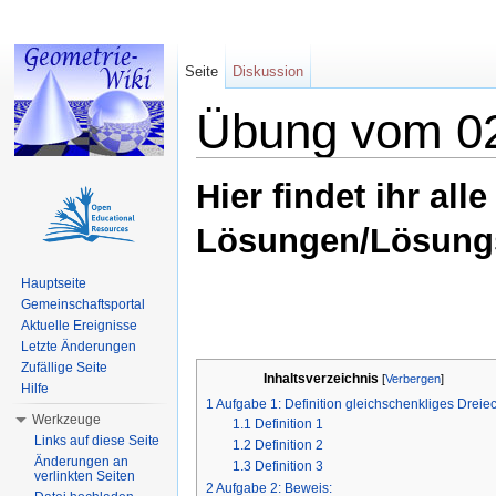
Seite
Diskussion
Übung vom 02
Wechseln zu:
Navigation
,
Suche
Hier findet ihr al
Lösungen/Lösung
Hauptseite
Gemeinschaftsportal
Aktuelle Ereignisse
Letzte Änderungen
Zufällige Seite
Inhaltsverzeichnis
[
Verbergen
]
Hilfe
1
Aufgabe 1: Definition gleichschenkliges Dreie
Werkzeuge
1.1
Definition 1
Links auf diese Seite
1.2
Definition 2
Änderungen an
1.3
Definition 3
verlinkten Seiten
2
Aufgabe 2: Beweis: