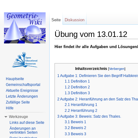
Seite
Diskussion
Übung vom 13.01.12
Wechseln zu:
Navigation
,
Suche
Hier findet ihr alle Aufgaben und Lösunge
Inhaltsverzeichnis
[
Verbergen
]
1
Aufgabe 1: Definieren Sie den Begriff Halbkrei
Hauptseite
1.1
Definition 1
Gemeinschaftsportal
1.2
Definition 2
Aktuelle Ereignisse
1.3
Definition 3
Letzte Änderungen
2
Aufgabe 2: Heranführung an den Satz des Tha
Zufällige Seite
2.1
Heranführung 1
Hilfe
2.2
Heranführung 2
3
Aufgabe 3: Beweis: Satz des Thales.
Werkzeuge
3.1
Beweis 1
Links auf diese Seite
3.2
Beweis 2
Änderungen an
verlinkten Seiten
3.3
Beweis 3