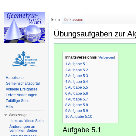
Seite
Diskussion
Übungsaufgaben zur Al
Wechseln zu:
Navigation
,
Suche
Inhaltsverzeichnis
[
Verbergen
]
1
Aufgabe 5.1
2
Aufgabe 5.2
3
Aufgabe 5.3
Hauptseite
4
Aufgabe 5.4
Gemeinschaftsportal
5
Aufgabe 5.5
Aktuelle Ereignisse
6
Aufgabe 5.6
Letzte Änderungen
7
Aufgabe 5.7
Zufällige Seite
8
Aufgabe 5.8
Hilfe
9
Aufgabe 5.9
Werkzeuge
10
Aufgabe 5.10
Links auf diese Seite
Änderungen an
Aufgabe 5.1
verlinkten Seiten