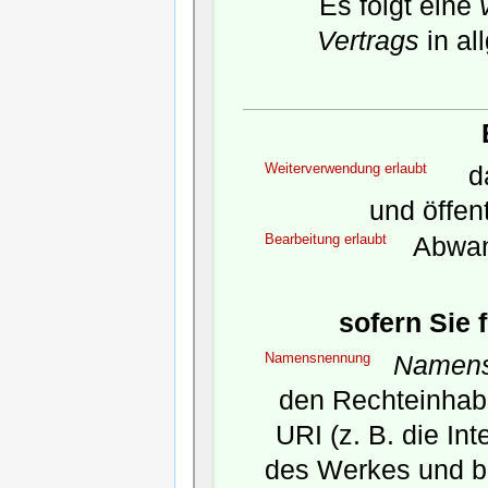
Es folgt eine
Vertrags
in al
Weiterverwendung erlaubt
da
und öffen
Bearbeitung erlaubt
Abwan
sofern Sie 
Namensnennung
Namens
den Rechteinhabe
URI (z. B. die In
des Werkes und b