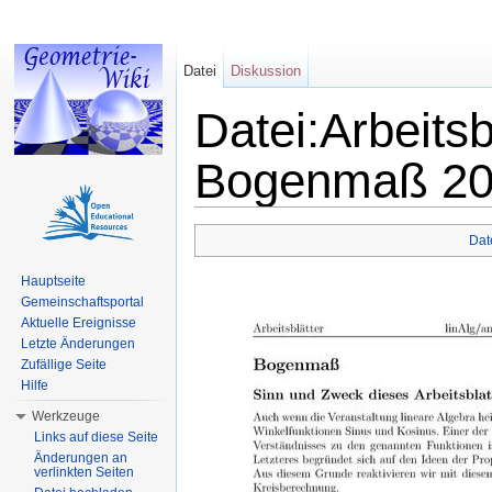
Datei
Diskussion
Datei:Arbeitsb
Bogenmaß 20 
Wechseln zu:
Navigation
,
Suche
Dat
Hauptseite
Gemeinschaftsportal
Aktuelle Ereignisse
Letzte Änderungen
Zufällige Seite
Hilfe
Werkzeuge
Links auf diese Seite
Änderungen an
verlinkten Seiten