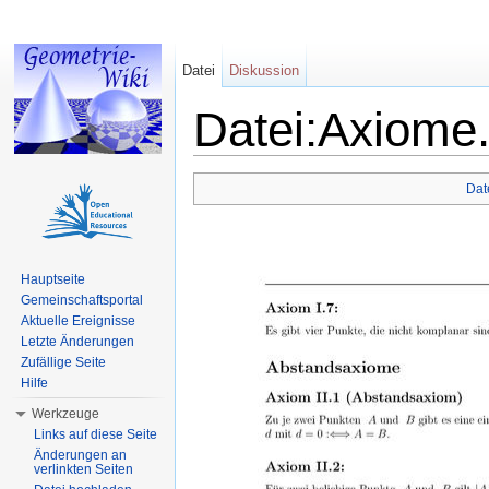
Datei
Diskussion
Datei:Axiome.
Wechseln zu:
Navigation
,
Suche
Dat
Hauptseite
Gemeinschaftsportal
Aktuelle Ereignisse
Letzte Änderungen
Zufällige Seite
Hilfe
Werkzeuge
Links auf diese Seite
Änderungen an
verlinkten Seiten