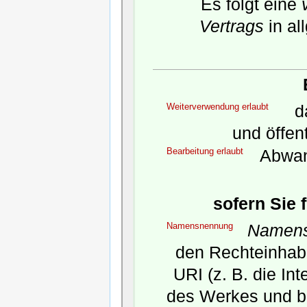
Es folgt eine
Vertrags
in al
Weiterverwendung erlaubt
da
und öffen
Bearbeitung erlaubt
Abwan
sofern Sie 
Namensnennung
Namens
den Rechteinhabe
URI (z. B. die In
des Werkes und b