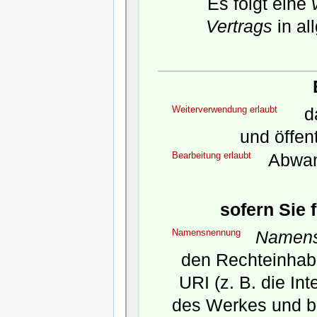
Es folgt eine
Vertrags
in al
Weiterverwendung erlaubt
da
und öffen
Bearbeitung erlaubt
Abwan
sofern Sie 
Namensnennung
Namens
den Rechteinhabe
URI (z. B. die In
des Werkes und b