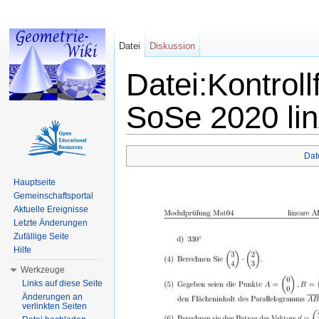
Datei
Diskussion
Datei:Kontrol
SoSe 2020 lin
Wechseln zu:
Navigation
,
Suche
Dat
Hauptseite
Gemeinschaftsportal
Aktuelle Ereignisse
Letzte Änderungen
Zufällige Seite
Hilfe
Werkzeuge
Links auf diese Seite
Änderungen an
verlinkten Seiten