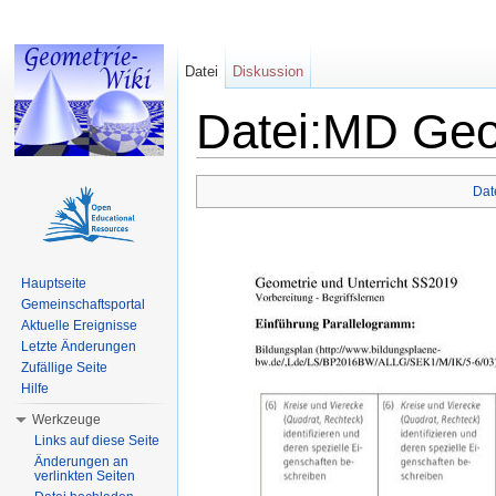
Datei
Diskussion
Datei:MD Geo
Wechseln zu:
Navigation
,
Suche
Dat
Hauptseite
Gemeinschaftsportal
Aktuelle Ereignisse
Letzte Änderungen
Zufällige Seite
Hilfe
Werkzeuge
Links auf diese Seite
Änderungen an
verlinkten Seiten