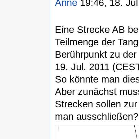
Anne
19:46, 18. Ju
Eine Strecke AB ber
Teilmenge der Tang
Berührpunkt zu der
19. Jul. 2011 (CES
So könnte man dies
Aber zunächst muss
Strecken sollen zur
man ausschließen?
Gerade
Strecke
Kegelschnitt
Strecke
Strecke
Strecke
a
b
c
d
e
f