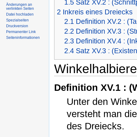
1.5
Satz XV.2 : (Schnit
Änderungen an
verlinkten Seiten
2
Inkreis eines Dreiecks
Datei hochladen
2.1
Definition XV.2 : (
Spezialseiten
Druckversion
2.2
Definition XV.3 : (S
Permanenter Link
Seiteninformationen
2.3
Definition XV.4 : (I
2.4
Satz XV.3 : (Existe
Winkelhalbier
Definition XV.1 : 
Unter den Winke
versteht man di
des Dreiecks.