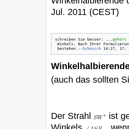
Winkelhalbierende d
Jul. 2011 (CEST)
schreiben Sie besser: ...
gehört
 
 Winkels. Nach Ihrer Formulierun
 bestehen.--
Schnirch
Winkelhalbierende
(auch das sollten S
Der Strahl
ist g
Winkels
, wenn