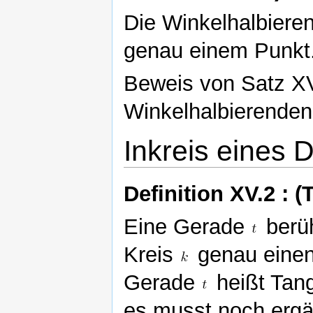
Die Winkelhalbiere
genau einem Punkt
Beweis von Satz XV
Winkelhalbierendenk
Inkreis eines 
Definition XV.2 : 
Eine Gerade
berüh
Kreis
genau eine
Gerade
heißt Tan
es musst noch ergä