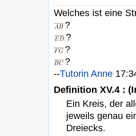
Welches ist eine St
?
?
?
?
--
Tutorin Anne
17:34
Definition XV.4 : (
Ein Kreis, der al
jeweils genau ei
Dreiecks.