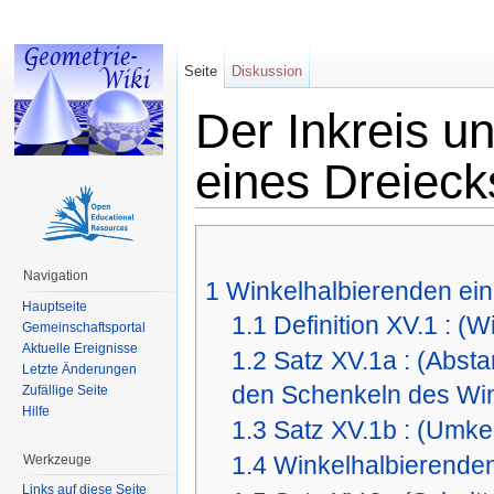
Seite
Diskussion
Der Inkreis u
eines Dreieck
Wechseln zu:
Navigation
,
Suche
Navigation
1
Winkelhalbierenden ei
Hauptseite
1.1
Definition XV.1 : (
Gemeinschaftsportal
Aktuelle Ereignisse
1.2
Satz XV.1a : (Abst
Letzte Änderungen
den Schenkeln des Win
Zufällige Seite
Hilfe
1.3
Satz XV.1b : (Umke
1.4
Winkelhalbierenden
Werkzeuge
Links auf diese Seite